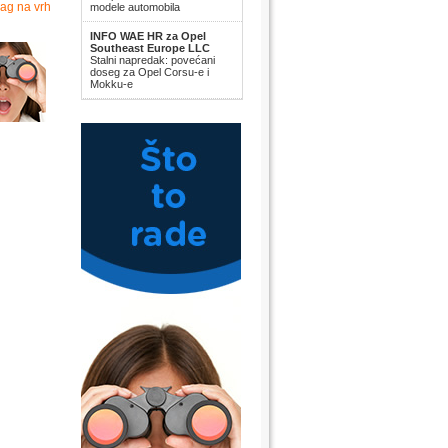
ag na vrh
modele automobila
INFO WAE HR za Opel
Southeast Europe LLC
Stalni napredak: povećani
doseg za Opel Corsu-e i
Mokku-e