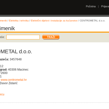
Početna
|
Prijav
imenik
/
Elektrika i tehnika
/
Električni dijelovi i instalacije za kućanstvo
/ CENTROMETAL d.o.o.
 imenik
eće:
ETAL d.o.o.
duzeća:
3457648
 12
 grad:
40306 Macinec
72600
11
www.centrometal.hr
Davor Zidarić
nicu