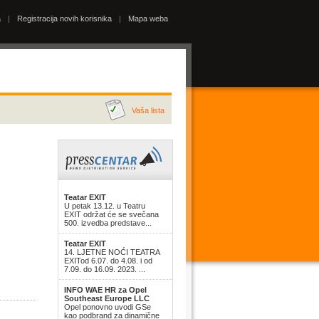
a
|
Registracija novih korisnika
|
Mapa weba
Vaša lista
Teatar EXIT
U petak 13.12. u Teatru
EXIT održat će se svečana
500. izvedba predstave...
Teatar EXIT
14. LJETNE NOĆI TEATRA
EXITod 6.07. do 4.08. i od
7.09. do 16.09. 2023. ...
INFO WAE HR za Opel
Southeast Europe LLC
Opel ponovno uvodi GSe
kao podbrand za dinamične