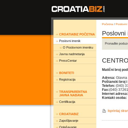
Početna
/
Poslovni 
Poslovni
CROATIABIZ POČETNA
Poslovni imenik
Pronađite poduz
O Poslovnom imeniku
Javna nadmetanja
CENTROM
PressCentar
Matični broj po
BONITETI
Adresa:
Glavna
Registracija
Poštanski broj i
Telefon:
(040) 3
Fax:
(040) 3726
TRANSPARENTNA
Internet adresa:
JAVNA NABAVA
Kontakt osoba:
Certifikacija
Isprintaj stra
CROATIABIZ
Zapošljavanje
Oglašavanje