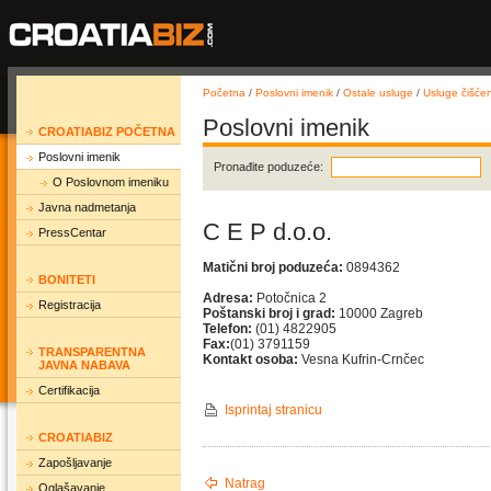
Početna
/
Poslovni imenik
/
Ostale usluge
/
Usluge čišće
Poslovni imenik
CROATIABIZ POČETNA
Poslovni imenik
Pronađite poduzeće:
O Poslovnom imeniku
Javna nadmetanja
C E P d.o.o.
PressCentar
Matični broj poduzeća:
0894362
BONITETI
Adresa:
Potočnica 2
Registracija
Poštanski broj i grad:
10000 Zagreb
Telefon:
(01) 4822905
Fax:
(01) 3791159
TRANSPARENTNA
Kontakt osoba:
Vesna Kufrin-Crnčec
JAVNA NABAVA
Certifikacija
Isprintaj stranicu
CROATIABIZ
Zapošljavanje
Natrag
Oglašavanje