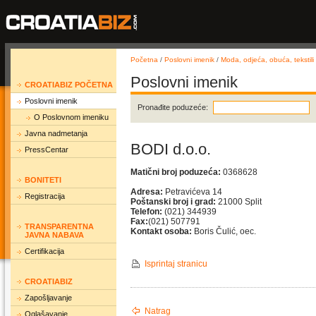
Početna
/
Poslovni imenik
/
Moda, odjeća, obuća, tekstili
Poslovni imenik
CROATIABIZ POČETNA
Poslovni imenik
Pronađite poduzeće:
O Poslovnom imeniku
Javna nadmetanja
BODI d.o.o.
PressCentar
Matični broj poduzeća:
0368628
BONITETI
Adresa:
Petravićeva 14
Registracija
Poštanski broj i grad:
21000 Split
Telefon:
(021) 344939
Fax:
(021) 507791
TRANSPARENTNA
Kontakt osoba:
Boris Čulić, oec.
JAVNA NABAVA
Certifikacija
Isprintaj stranicu
CROATIABIZ
Zapošljavanje
Natrag
Oglašavanje