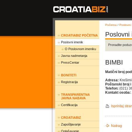
Početna
/
Poslovni 
Poslovni
CROATIABIZ POČETNA
Poslovni imenik
Pronađite poduz
O Poslovnom imeniku
Javna nadmetanja
BIMBI
PressCentar
Matični broj po
BONITETI
Adresa:
Krešimi
Registracija
Poštanski broj i
Telefon:
(021) 3
Kontakt osoba:
TRANSPARENTNA
JAVNA NABAVA
Certifikacija
Isprintaj stra
CROATIABIZ
Zapošljavanje
Natrag
Oglašavanje