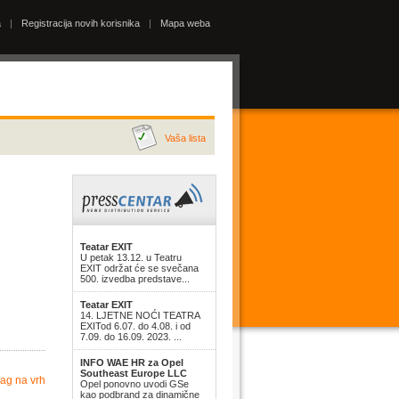
a
|
Registracija novih korisnika
|
Mapa weba
Vaša lista
Teatar EXIT
U petak 13.12. u Teatru
EXIT održat će se svečana
500. izvedba predstave...
Teatar EXIT
14. LJETNE NOĆI TEATRA
EXITod 6.07. do 4.08. i od
7.09. do 16.09. 2023. ...
INFO WAE HR za Opel
Southeast Europe LLC
ag na vrh
Opel ponovno uvodi GSe
kao podbrand za dinamične