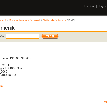
Početna
|
Prijav
imenik
/
Moda, odjeća, obuća, tekstili
/
Dječja odjeća i obuća
/ BIMBI
 imenik
eće:
duzeća:
1310946380043
rova 11
 grad:
21000 Split
60065
Žarko De Pol
nicu
Natr