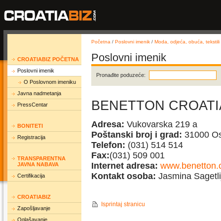
Početna
/
Poslovni imenik
/
Moda, odjeća, obuća, tekstili
Poslovni imenik
CROATIABIZ POČETNA
Poslovni imenik
Pronađite poduzeće:
O Poslovnom imeniku
Javna nadmetanja
BENETTON CROATIA 
PressCentar
Adresa:
Vukovarska 219 a
BONITETI
Poštanski broj i grad:
31000 Os
Registracija
Telefon:
(031) 514 514
Fax:
(031) 509 001
TRANSPARENTNA
Internet adresa:
www.benetton.
JAVNA NABAVA
Kontakt osoba:
Jasmina Sagetli
Certifikacija
CROATIABIZ
Isprintaj stranicu
Zapošljavanje
Oglašavanje