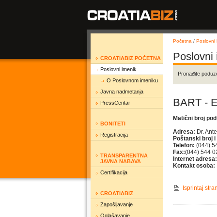
Početna
/
Poslovni 
Poslovni
CROATIABIZ POČETNA
Poslovni imenik
Pronađite poduz
O Poslovnom imeniku
Javna nadmetanja
BART - 
PressCentar
Matični broj po
BONITETI
Adresa:
Dr. Ante
Registracija
Poštanski broj i
Telefon:
(044) 5
Fax:
(044) 544 0
TRANSPARENTNA
Internet adresa:
JAVNA NABAVA
Kontakt osoba:
Certifikacija
Isprintaj stra
CROATIABIZ
Zapošljavanje
Oglašavanje