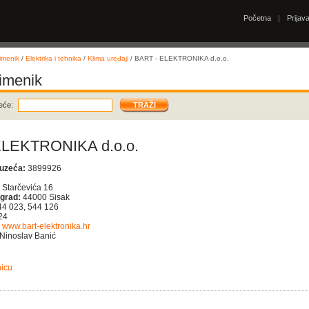
Početna
|
Prijav
imenik
/
Elektrika i tehnika
/
Klima uređaji
/ BART - ELEKTRONIKA d.o.o.
 imenik
eće:
ELEKTRONIKA d.o.o.
duzeća:
3899926
 Starčevića 16
 grad:
44000 Sisak
44 023, 544 126
24
www.bart-elektronika.hr
Ninoslav Banić
nicu