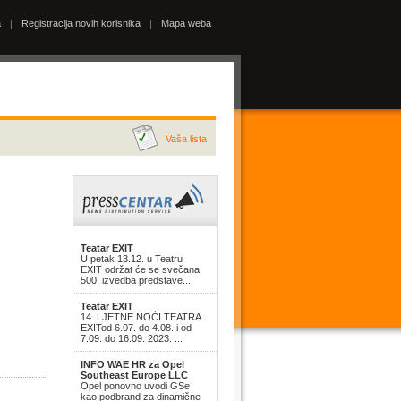
a
|
Registracija novih korisnika
|
Mapa weba
Vaša lista
Teatar EXIT
U petak 13.12. u Teatru
EXIT održat će se svečana
500. izvedba predstave...
Teatar EXIT
14. LJETNE NOĆI TEATRA
EXITod 6.07. do 4.08. i od
7.09. do 16.09. 2023. ...
INFO WAE HR za Opel
Southeast Europe LLC
Opel ponovno uvodi GSe
kao podbrand za dinamične