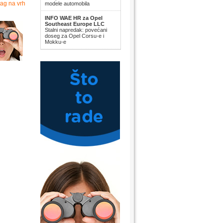
ag na vrh
modele automobila
INFO WAE HR za Opel
Southeast Europe LLC
Stalni napredak: povećani
doseg za Opel Corsu-e i
Mokku-e