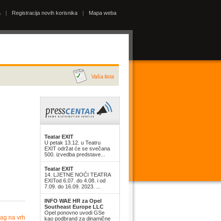
a
|
Registracija novih korisnika
|
Mapa weba
Vaša lista
Teatar EXIT
U petak 13.12. u Teatru
EXIT održat će se svečana
500. izvedba predstave...
Teatar EXIT
14. LJETNE NOĆI TEATRA
EXITod 6.07. do 4.08. i od
7.09. do 16.09. 2023. ...
INFO WAE HR za Opel
Southeast Europe LLC
Opel ponovno uvodi GSe
ag na vrh
kao podbrand za dinamične