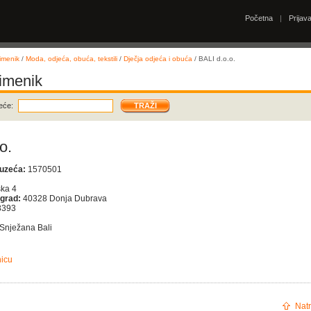
Početna
|
Prijav
imenik
/
Moda, odjeća, obuća, tekstili
/
Dječja odjeća i obuća
/ BALI d.o.o.
 imenik
eće:
o.
duzeća:
1570501
ka 4
 grad:
40328 Donja Dubrava
8393
Snježana Bali
nicu
Natr