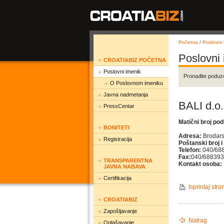
Početna
/
Poslovni 
Poslovni
CROATIABIZ POČETNA
Poslovni imenik
Pronađite poduz
O Poslovnom imeniku
Javna nadmetanja
BALI d.o.
PressCentar
Matični broj po
BONITETI
Adresa:
Brodars
Registracija
Poštanski broj i
Telefon:
040/68
Fax:
040/688393
TRANSPARENTNA
Kontakt osoba:
JAVNA NABAVA
Certifikacija
Isprintaj stra
CROATIABIZ
Zapošljavanje
Natrag
Oglašavanje