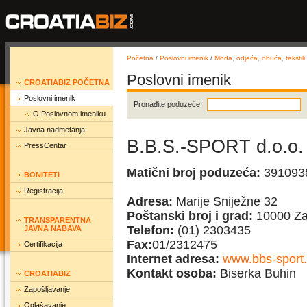
Početna
/
Poslovni imenik
/
Moda, odjeća, obuća, tekstili
Poslovni imenik
CROATIABIZ POČETNA
Poslovni imenik
Pronađite poduzeće:
O Poslovnom imeniku
Javna nadmetanja
B.B.S.-SPORT d.o.o.
PressCentar
Matični broj poduzeća:
391093
BONITETI
Registracija
Adresa:
Marije Sniježne 32
Poštanski broj i grad:
10000 Za
TRANSPARENTNA
Telefon:
(01) 2303435
JAVNA NABAVA
Fax:
01/2312475
Certifikacija
Internet adresa:
www.bbs-sport.
Kontakt osoba:
Biserka Buhin
CROATIABIZ
Zapošljavanje
Oglašavanje