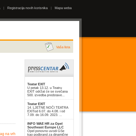
a
|
Registracija novih korisnika
|
Mapa weba
Vaša lista
Teatar EXIT
U petak 13.12. u Teatru
EXIT održat će se svečana
500. izvedba predstave...
Teatar EXIT
14. LJETNE NOĆI TEATRA
EXITod 6.07. do 4.08. i od
7.09. do 16.09. 2023. ...
INFO WAE HR za Opel
Southeast Europe LLC
Opel ponovno uvodi GSe
ag na vrh
kao podbrand za dinamične