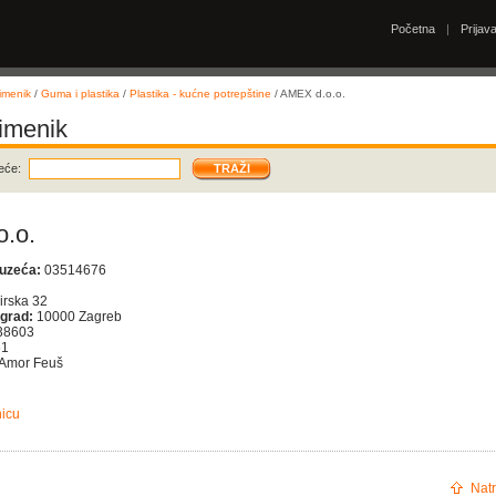
Početna
|
Prijav
imenik
/
Guma i plastika
/
Plastika - kućne potrepštine
/ AMEX d.o.o.
 imenik
eće:
.o.
duzeća:
03514676
rska 32
 grad:
10000 Zagreb
38603
51
Amor Feuš
nicu
Natr