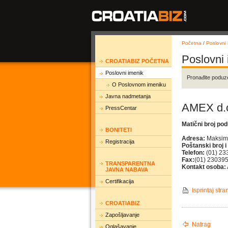
Početna
/
Poslovni 
Poslovni
CROATIABIZ POČETNA
Poslovni imenik
Pronađite poduz
O Poslovnom imeniku
Javna nadmetanja
AMEX d.o
PressCentar
Matični broj po
BONITETI
Adresa:
Maksimi
Registracija
Poštanski broj i
Telefon:
(01) 23
Fax:
(01) 23039
TRANSPARENTNA
Kontakt osoba:
JAVNA NABAVA
Certifikacija
Isprintaj stra
CROATIABIZ
Zapošljavanje
Natrag
Oglašavanje