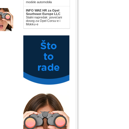
modele automobila
INFO WAE HR za Opel
Southeast Europe LLC
Stalni napredak: povećani
doseg za Opel Corsu-e i
Mokku-e