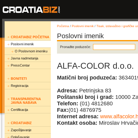
Početna
/
Poslovni imenik
/
Tisak, izdavaštvo i grafičke u
Poslovni imenik
CROATIABIZ POČETNA
Poslovni imenik
Pronađite poduzeće:
O Poslovnom imeniku
Javna nadmetanja
ALFA-COLOR d.o.o.
PressCentar
Matični broj poduzeća:
363401
BONITETI
Registracija
Adresa:
Petrinjska 83
Poštanski broj i grad:
10000 Za
TRANSPARENTNA
Telefon:
(01) 4812680
JAVNA NABAVA
Fax:
(01) 4876975
Certifikacija
Internet adresa:
www.alfacolor.h
Kontakt osoba:
Miroslav Hrvačić
CROATIABIZ
Zapošljavanje
Oglašavanje