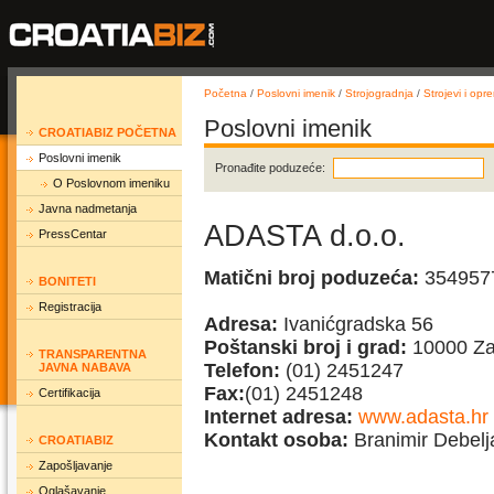
Početna
/
Poslovni imenik
/
Strojogradnja
/
Strojevi i opr
Poslovni imenik
CROATIABIZ POČETNA
Poslovni imenik
Pronađite poduzeće:
O Poslovnom imeniku
Javna nadmetanja
ADASTA d.o.o.
PressCentar
Matični broj poduzeća:
354957
BONITETI
Registracija
Adresa:
Ivanićgradska 56
Poštanski broj i grad:
10000 Za
TRANSPARENTNA
Telefon:
(01) 2451247
JAVNA NABAVA
Fax:
(01) 2451248
Certifikacija
Internet adresa:
www.adasta.hr
Kontakt osoba:
Branimir Debeljač
CROATIABIZ
Zapošljavanje
Oglašavanje