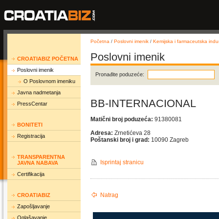
Početna
/
Poslovni imenik
/
Kemijska i farmaceutska indus
Poslovni imenik
CROATIABIZ POČETNA
Poslovni imenik
Pronađite poduzeće:
O Poslovnom imeniku
Javna nadmetanja
BB-INTERNACIONAL
PressCentar
Matični broj poduzeća:
91380081
BONITETI
Adresa:
Zrnetićeva 28
Registracija
Poštanski broj i grad:
10090 Zagreb
TRANSPARENTNA
Isprintaj stranicu
JAVNA NABAVA
Certifikacija
Natrag
CROATIABIZ
Zapošljavanje
Oglašavanje