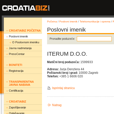
Početna
/
Poslovni imenik
/
Telekomunikacije i oprema
/
R
Poslovni imenik
CROATIABIZ POČETNA
Poslovni imenik
Pronađite poduzeće:
O Poslovnom imeniku
Javna nadmetanja
ITERUM D.O.O.
PressCentar
Matični broj poduzeća:
1599933
BONITETI
Adresa:
Jurja Denzlera 44
Registracija
Poštanski broj i grad:
10000 Zagreb
Telefon:
+385 1 6606 020
TRANSPARENTNA
JAVNA NABAVA
Isprintaj stranicu
Certifikacija
CROATIABIZ
Natrag
Zapošljavanje
Oglašavanje