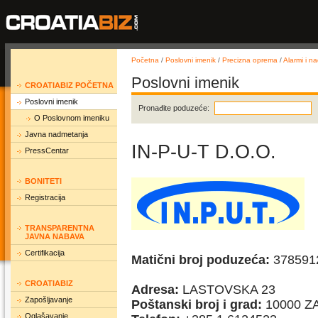
Početna
/
Poslovni imenik
/
Precizna oprema
/
Alarmi i na
Poslovni imenik
CROATIABIZ POČETNA
Poslovni imenik
Pronađite poduzeće:
O Poslovnom imeniku
Javna nadmetanja
IN-P-U-T D.O.O.
PressCentar
BONITETI
Registracija
TRANSPARENTNA
JAVNA NABAVA
Certifikacija
Matični broj poduzeća:
378591
CROATIABIZ
Adresa:
LASTOVSKA 23
Zapošljavanje
Poštanski broj i grad:
10000 Z
Oglašavanje