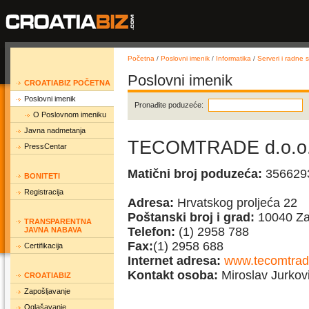
Početna
/
Poslovni imenik
/
Informatika
/
Serveri i radne 
Poslovni imenik
CROATIABIZ POČETNA
Poslovni imenik
Pronađite poduzeće:
O Poslovnom imeniku
Javna nadmetanja
TECOMTRADE d.o.o
PressCentar
Matični broj poduzeća:
356629
BONITETI
Registracija
Adresa:
Hrvatskog proljeća 22
Poštanski broj i grad:
10040 Za
TRANSPARENTNA
Telefon:
(1) 2958 788
JAVNA NABAVA
Fax:
(1) 2958 688
Certifikacija
Internet adresa:
www.tecomtrad
Kontakt osoba:
Miroslav Jurkov
CROATIABIZ
Zapošljavanje
Oglašavanje